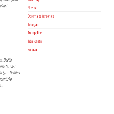
ašta i
Novosti
Oprema za igraonice
Tobogani
Trampoline
Tržni centri
Zabava
m. Dečija
mašte, naši
u igre. Dođite i
ecenijsko
je…