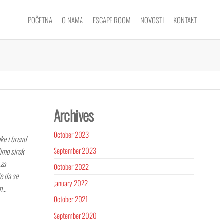
POČETNA
O NAMA
ESCAPE ROOM
NOVOSTI
KONTAKT
Archives
October 2023
jke i brend
September 2023
imo sirok
 za
October 2022
te da se
January 2022
am…
October 2021
September 2020