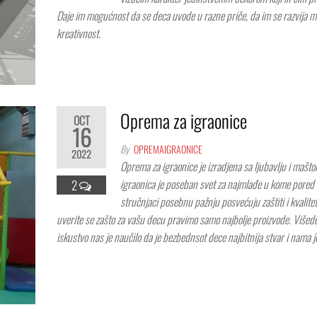
Daje im mogućnost da se deca uvode u razne priče, da im se razvija m
kreativnost.
Oprema za igraonice
OCT
16
By
OPREMAIGRAONICE
2022
Oprema za igraonice je izradjena sa ljubavlju i mašto
igraonica je poseban svet za najmlađe u kome pored 
2
stručnjaci posebnu pažnju posvećuju zaštiti i kvalitet
uverite se zašto za vašu decu pravimo samo najbolje proizvode. Višed
iskustvo nas je naučilo da je bezbednsot dece najbitnija stvar i nama 