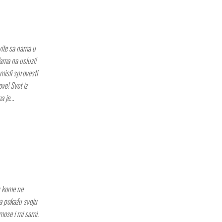
vite sa nama u
ama na usluzi!
misli sprovesti
ve! Svet iz
ma je…
u kome ne
da pokažu svoju
jmose i mi sami.