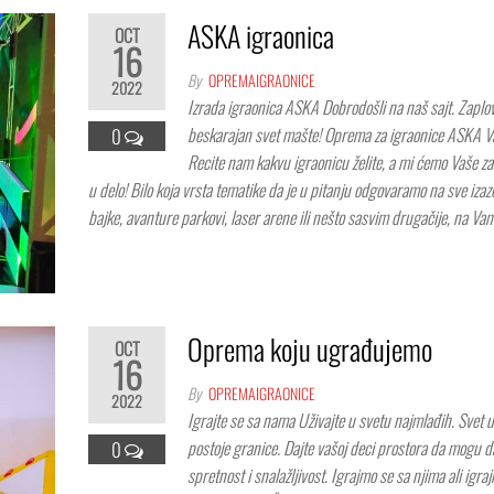
ASKA igraonica
OCT
16
By
OPREMAIGRAONICE
2022
Izrada igraonica ASKA Dobrodošli na naš sajt. Zaplo
beskarajan svet mašte! Oprema za igraonice ASKA V
0
Recite nam kakvu igraonicu želite, a mi ćemo Vaše za
u delo! Bilo koja vrsta tematike da je u pitanju odgovaramo na sve izazo
bajke, avanture parkovi, laser arene ili nešto sasvim drugačije, na Va
Oprema koju ugrađujemo
OCT
16
By
OPREMAIGRAONICE
2022
Igrajte se sa nama Uživajte u svetu najmlađih. Svet 
postoje granice. Dajte vašoj deci prostora da mogu 
0
spretnost i snalažljivost. Igrajmo se sa njima ali igra