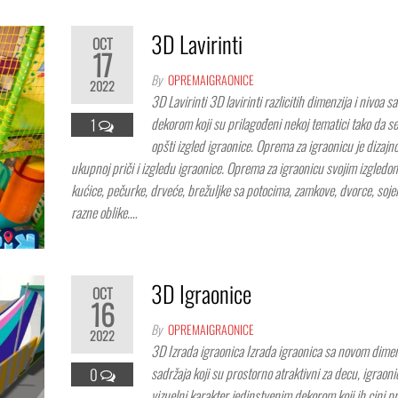
3D Lavirinti
OCT
17
By
OPREMAIGRAONICE
2022
3D Lavirinti 3D lavirinti razlicitih dimenzija i nivoa s
dekorom koji su prilagođeni nekoj tematici tako da s
1
opšti izgled igraonice. Oprema za igraonicu je dizaj
ukupnoj priči i izgledu igraonice. Oprema za igraonicu svojim izgled
kućice, pečurke, drveće, brežuljke sa potocima, zamkove, dvorce, soje
razne oblike.…
3D Igraonice
OCT
16
By
OPREMAIGRAONICE
2022
3D Izrada igraonica Izrada igraonica sa novom dime
sadržaja koji su prostorno atraktivni za decu, igraonic
0
vizuelni karakter jedinstvenim dekorom koji ih cini p