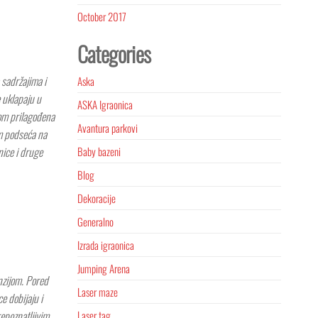
October 2017
Categories
a sadržajima i
Aska
e uklapaju u
ASKA Igraonica
nom prilagođena
Avantura parkovi
om podseća na
Baby bazeni
nice i druge
Blog
Dekoracije
Generalno
Izrada igraonica
Jumping Arena
nzijom. Pored
Laser maze
e dobijaju i
Laser tag
repoznatljivim.