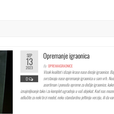
Opremanje igraonica
SEP
13
By
OPREMAIGRAONICE
2023
Visok kvalitet i dizajn krase nase decije igraonice. Ba
svrstavaju nase opremanje igraonica u sam vrh. Nud
0
asortiman i ponudu opreme za dečije igraonice, kako
iznajmljivanje tako i za komplet ugradnju u vaš objekat. Kod nas moze
odlučite za neki brzi model, neku standardnu jeftiniju verziju, ili da v