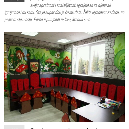
svoju spretnost i snalažljivost. Igrajmo se sa njima ali
igrajmose i mi sami. Sve je super dok je čovek dete. Želite igraonicu za decu, na
pravom ste mestu. Pored ispunjenih uslova, krenuli smo…