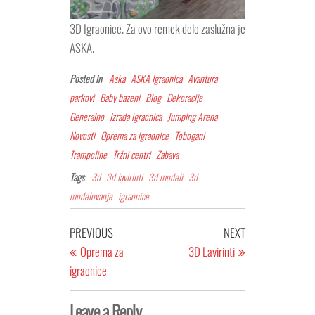
3D Igraonice. Za ovo remek delo zaslužna je
ASKA.
Posted in
Aska
ASKA Igraonica
Avantura
parkovi
Baby bazeni
Blog
Dekoracije
Generalno
Izrada igraonica
Jumping Arena
Novosti
Oprema za igraonice
Tobogani
Trampoline
Tržni centri
Zabava
Tags
3d
3d lavirinti
3d modeli
3d
modelovanje
igraonice
Post
Previous
Next
PREVIOUS
NEXT
navigation
Post
Post
Oprema za
3D Lavirinti
igraonice
Leave a Reply