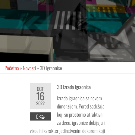
Početna
»
Novosti
»
3D Igraonice
3D Izrada igraonica
OCT
16
Izrada igraonica sa novom
2022
dimenzijom. Pored sadržaja
koji su prostorno atraktivni
0
za decu, igraonice dobijaju i
vizuelni karakter jedinstvenim dekorom koji